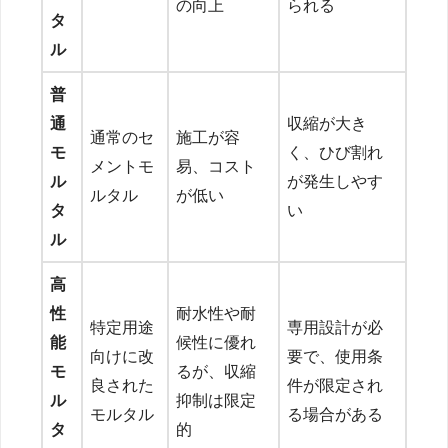
の向上
られる
タ
ル
普
通
収縮が大き
通常のセ
施工が容
モ
く、ひび割れ
メントモ
易、コスト
ル
が発生しやす
ルタル
が低い
タ
い
ル
高
性
耐水性や耐
特定用途
専用設計が必
能
候性に優れ
向けに改
要で、使用条
モ
るが、収縮
良された
件が限定され
ル
抑制は限定
モルタル
る場合がある
タ
的