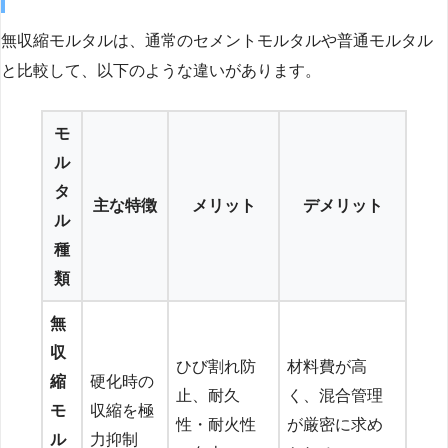
無収縮モルタルは、通常のセメントモルタルや普通モルタル
と比較して、以下のような違いがあります。
モ
ル
タ
主な特徴
メリット
デメリット
ル
種
類
無
収
ひび割れ防
材料費が高
縮
硬化時の
止、耐久
く、混合管理
モ
収縮を極
性・耐火性
が厳密に求め
ル
力抑制