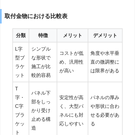
取付金物における比較表
分類
特徴
メリット
デメリット
L字
シンプル
コストが低
角度や水平垂
型ブ
な形状で
め、汎用性
直の微調整に
ラケ
施工が比
が高い
は限界がある
ット
較的容易
T
パネル下
字・
安定性が高
パネルの厚み
部をしっ
C字
く、大型パ
や形状に合わ
かり受け
ブラ
ネルにも対
せる必要があ
止める構
ケッ
応しやすい
る
造
ト