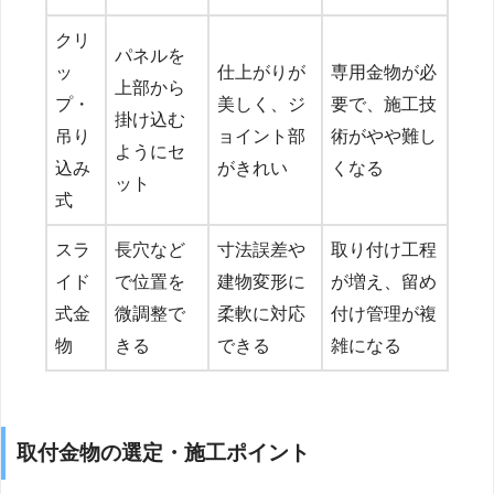
クリ
パネルを
ッ
仕上がりが
専用金物が必
上部から
プ・
美しく、ジ
要で、施工技
掛け込む
吊り
ョイント部
術がやや難し
ようにセ
込み
がきれい
くなる
ット
式
スラ
長穴など
寸法誤差や
取り付け工程
イド
で位置を
建物変形に
が増え、留め
式金
微調整で
柔軟に対応
付け管理が複
物
きる
できる
雑になる
取付金物の選定・施工ポイント