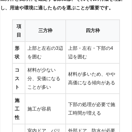
し、用途や環境に適したものを選ぶことが重要です。
項
三方枠
四方枠
目
形
上部と左右の3辺
上部・左右・下部の4
状
を囲む
辺を囲む
コ
材料が少ない
材料が多いため、やや
ス
分、安価になる
高価になる傾向がある
ト
ことが多い
施
下部の処理が必要で施
工
施工が容易
工時間が増える
性
室内ドア、バリ
外部ドア、防水が必要