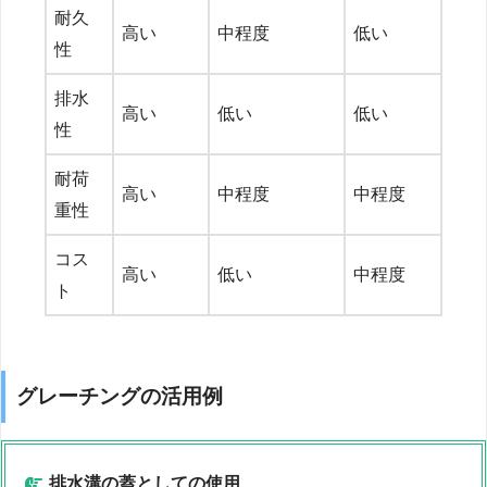
耐久
高い
中程度
低い
性
排水
高い
低い
低い
性
耐荷
高い
中程度
中程度
重性
コス
高い
低い
中程度
ト
グレーチングの活用例
排水溝の蓋としての使用