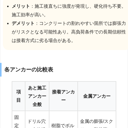
メリット
：施工後直ちに強度が発現し、硬化待ち不要。
施工効率が高い。
デメリット
：コンクリートの割れやすい箇所では膨張力
がリスクとなる可能性あり。高負荷条件での長期信頼性
は接着方式に劣る場合がある。
各アンカーの比較表
あと施工
項
接着アンカ
アンカー
金属アンカー
目
ー
全般
固
ドリル穴
金属の膨張/スク
定
樹脂でボル