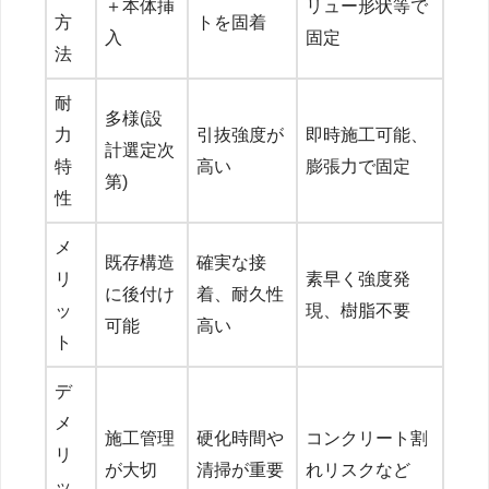
＋本体挿
リュー形状等で
方
トを固着
入
固定
法
耐
多様(設
力
引抜強度が
即時施工可能、
計選定次
特
高い
膨張力で固定
第)
性
メ
既存構造
確実な接
リ
素早く強度発
に後付け
着、耐久性
ッ
現、樹脂不要
可能
高い
ト
デ
メ
施工管理
硬化時間や
コンクリート割
リ
が大切
清掃が重要
れリスクなど
ッ