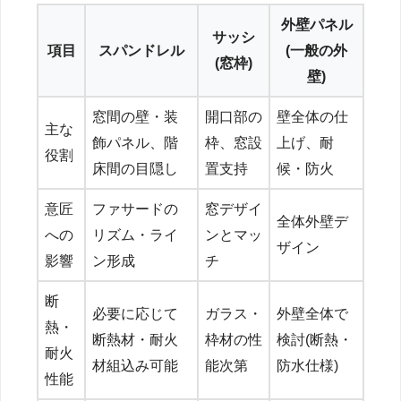
外壁パネル
サッシ
項目
スパンドレル
(一般の外
(窓枠)
壁)
窓間の壁・装
開口部の
壁全体の仕
主な
飾パネル、階
枠、窓設
上げ、耐
役割
床間の目隠し
置支持
候・防火
意匠
ファサードの
窓デザイ
全体外壁デ
への
リズム・ライ
ンとマッ
ザイン
影響
ン形成
チ
断
必要に応じて
ガラス・
外壁全体で
熱・
断熱材・耐火
枠材の性
検討(断熱・
耐火
材組込み可能
能次第
防水仕様)
性能