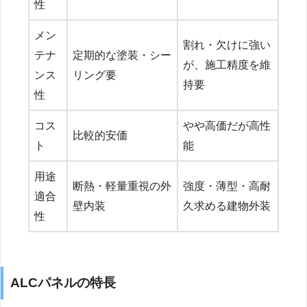
性
メン
割れ・欠けに強い
テナ
定期的な塗装・シー
が、施工精度を維
ンス
リング要
持要
性
コス
やや高価だが高性
比較的安価
ト
能
用途
断熱・軽量重視の外
強度・薄型・高耐
適合
壁内装
久求める建物外装
性
ALCパネルの特長