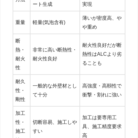
ート生成
実現
薄いが密度高、や
重量
軽量(気泡含有)
や重め
断
耐火性良好だが断
熱・
非常に高い断熱性・
熱性はALCより劣
耐火
耐火性良好
ることも
性
耐久
一般的な外壁材とし
高強度・高靱性で
性・
て十分
衝撃・割れに強い
剛性
加工
加工は要専用工
性・
切断容易、施工しや
具、施工精度要求
施工
すい
高