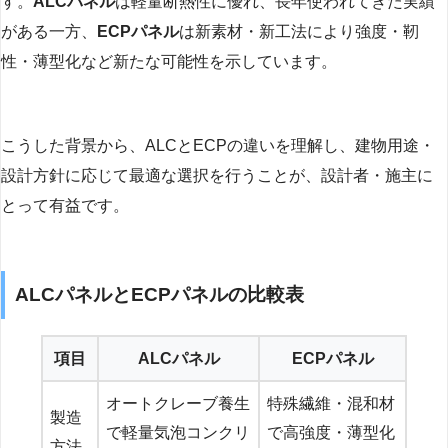
す。
ALCパネル
は軽量断熱性に優れ、長年使われてきた実績
がある一方、
ECPパネル
は新素材・新工法により強度・靭
性・薄型化など新たな可能性を示しています。
こうした背景から、ALCとECPの違いを理解し、建物用途・
設計方針に応じて最適な選択を行うことが、設計者・施主に
とって有益です。
ALCパネルとECPパネルの比較表
項目
ALCパネル
ECPパネル
オートクレーブ養生
特殊繊維・混和材
製造
で軽量気泡コンクリ
で高強度・薄型化
方法