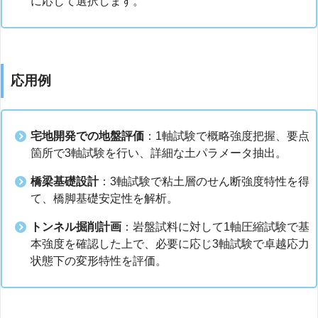
に応じて選択します。
応用例
宅地開発での地盤評価
：1軸試験で概略強度把握、要点
箇所で3軸試験を行い、詳細な土パラメータ抽出。
橋梁基礎設計
：3軸試験で粘土層のせん断強度特性を得
て、橋脚基礎安定性を解析。
トンネル掘削計画
：岩盤試料に対して1軸圧縮試験で基
本強度を確認した上で、必要に応じ3軸試験で卓越応力
状態下の変形特性を評価。