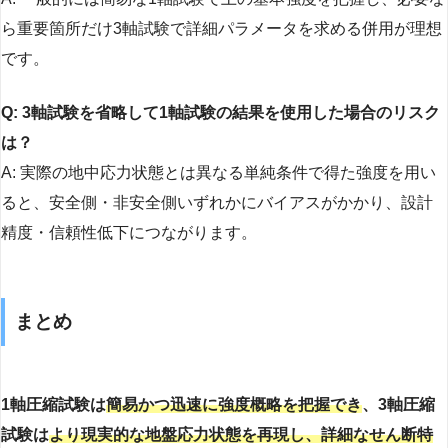
ら重要箇所だけ3軸試験で詳細パラメータを求める併用が理想
です。
Q: 3軸試験を省略して1軸試験の結果を使用した場合のリスク
は？
A: 実際の地中応力状態とは異なる単純条件で得た強度を用い
ると、安全側・非安全側いずれかにバイアスがかかり、設計
精度・信頼性低下につながります。
まとめ
1軸圧縮試験は
簡易かつ迅速に強度概略を把握でき
、3軸圧縮
試験は
より現実的な地盤応力状態を再現し、詳細なせん断特