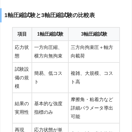
1軸圧縮試験と3軸圧縮試験の比較表
項目
1軸圧縮試験
3軸圧縮試験
応力状
一方向圧縮、
三方向拘束圧＋軸方
態
横方向無拘束
向載荷
試験設
簡易、低コス
複雑、大規模、コス
備の規
ト
ト高
模
摩擦角・粘着力など
結果の
基本的な強度
詳細パラメータ導出
実用性
指標のみ
可能
再現
応力状態が単