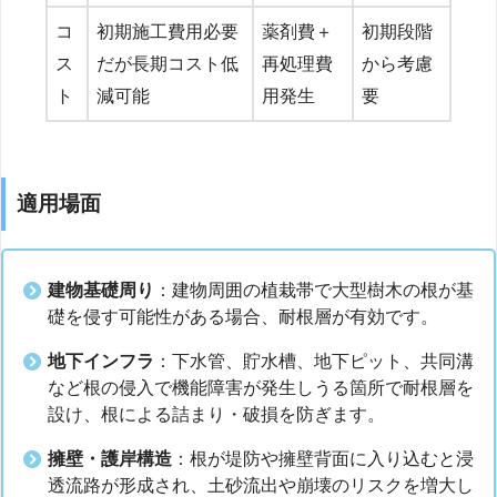
コ
初期施工費用必要
薬剤費＋
初期段階
ス
だが長期コスト低
再処理費
から考慮
ト
減可能
用発生
要
適用場面
建物基礎周り
：建物周囲の植栽帯で大型樹木の根が基
礎を侵す可能性がある場合、耐根層が有効です。
地下インフラ
：下水管、貯水槽、地下ピット、共同溝
など根の侵入で機能障害が発生しうる箇所で耐根層を
設け、根による詰まり・破損を防ぎます。
擁壁・護岸構造
：根が堤防や擁壁背面に入り込むと浸
透流路が形成され、土砂流出や崩壊のリスクを増大し