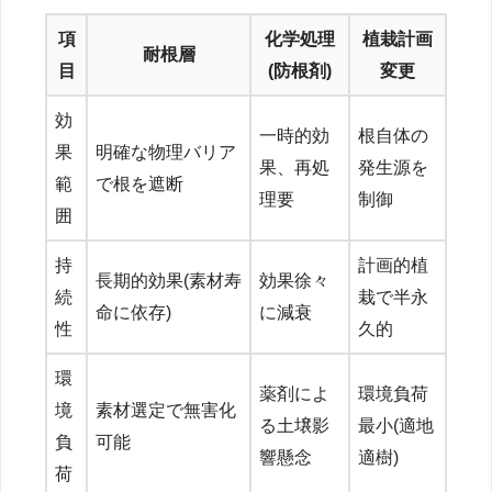
項
化学処理
植栽計画
耐根層
目
(防根剤)
変更
効
一時的効
根自体の
果
明確な物理バリア
果、再処
発生源を
範
で根を遮断
理要
制御
囲
持
計画的植
長期的効果(素材寿
効果徐々
続
栽で半永
命に依存)
に減衰
性
久的
環
薬剤によ
環境負荷
境
素材選定で無害化
る土壌影
最小(適地
負
可能
響懸念
適樹)
荷