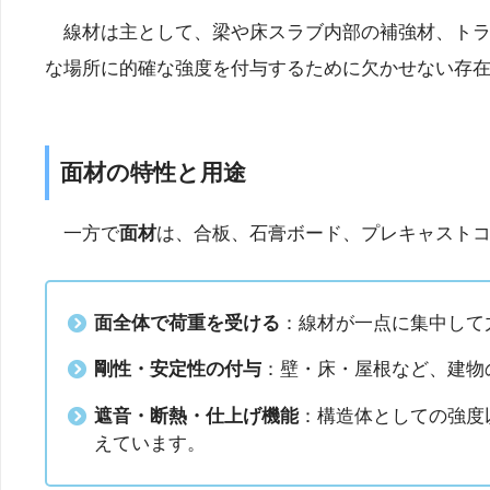
線材は主として、梁や床スラブ内部の補強材、トラ
な場所に的確な強度を付与するために欠かせない存
面材の特性と用途
一方で
面材
は、合板、石膏ボード、プレキャスト
面全体で荷重を受ける
：線材が一点に集中して
剛性・安定性の付与
：壁・床・屋根など、建物
遮音・断熱・仕上げ機能
：構造体としての強度
えています。