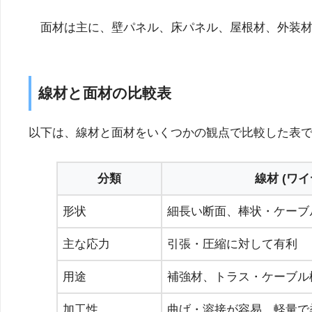
面材は主に、壁パネル、床パネル、屋根材、外装材
線材と面材の比較表
以下は、線材と面材をいくつかの観点で比較した表
分類
線材 (ワ
形状
細長い断面、棒状・ケーブ
主な応力
引張・圧縮に対して有利
用途
補強材、トラス・ケーブル
加工性
曲げ・溶接が容易、軽量で