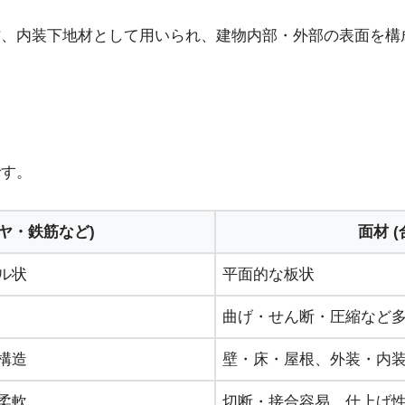
、内装下地材として用いられ、建物内部・外部の表面を構
です。
イヤ・鉄筋など)
面材 
ル状
平面的な板状
曲げ・せん断・圧縮など
構造
壁・床・屋根、外装・内
柔軟
切断・接合容易、仕上げ