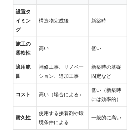
設置タ
イミン
構造物完成後
新築時
グ
施工の
高い
低い
柔軟性
適用範
補修工事、リノベー
新築時の基礎
囲
ション、追加工事
固定など
低い（新築時
コスト
高い（場合による）
には効率的）
使用する接着剤や環
耐久性
一般的に高い
境条件による