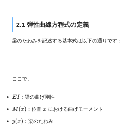
2.1 弾性曲線方程式の定義
梁のたわみを記述する基本式は以下の通りです：
ここで、
E
I
：梁の曲げ剛性
M
(
x
)
x
：位置
における曲げモーメント
y
(
x
)
：梁のたわみ