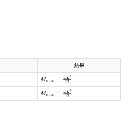
結果
M
12
max
=
w
L
2
M
12
max
=
w
L
2