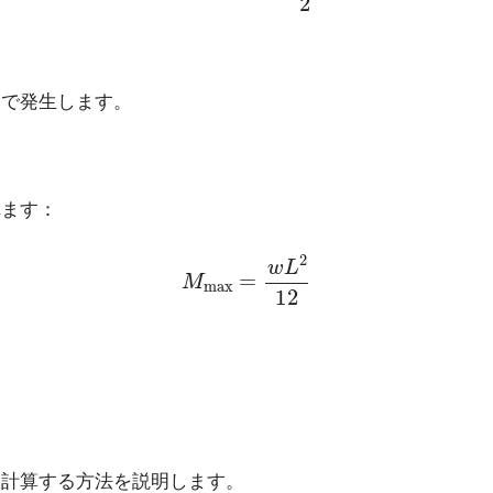
）で発生します。
れます：
M
max
=
w
L
2
12
を計算する方法を説明します。