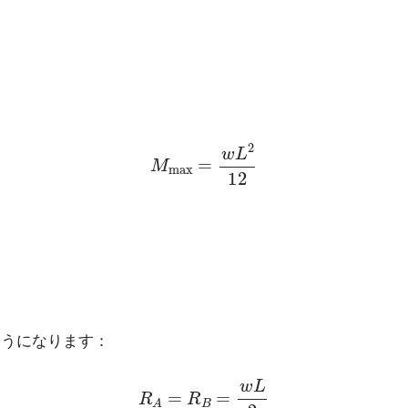
M
max
=
w
L
2
12
ようになります：
R
A
=
R
B
=
w
L
2