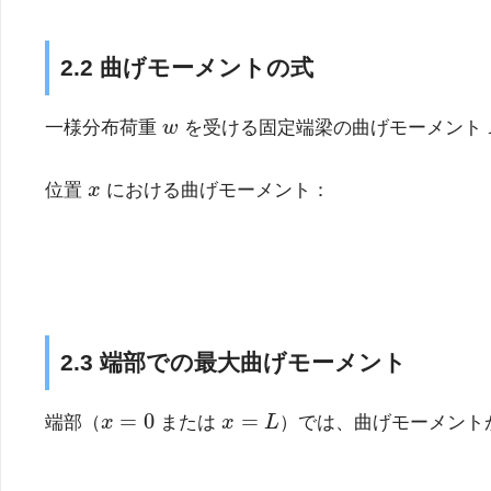
2.2 曲げモーメントの式
w
一様分布荷重
を受ける固定端梁の曲げモーメント
x
位置
における曲げモーメント：
2.3 端部での最大曲げモーメント
x
=
0
x
=
L
端部（
または
）では、曲げモーメント