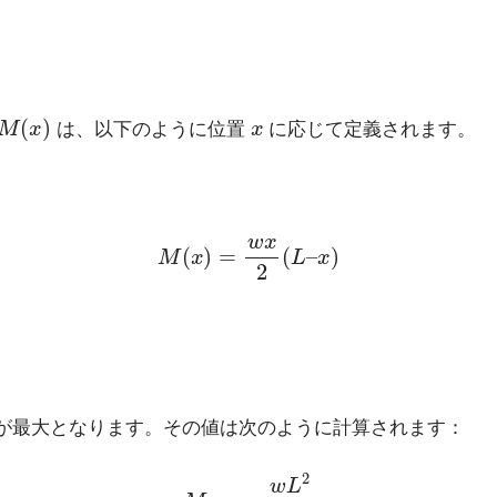
M
(
x
)
x
は、以下のように位置
に応じて定義されます。
M
(
x
)
=
w
x
2
(
L
–
x
)
が最大となります。その値は次のように計算されます：
M
max
=
w
L
2
12